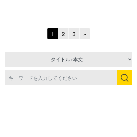
Next
1
2
3
»