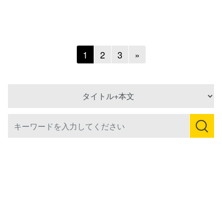
Next
1
2
3
»