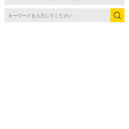
利用規約
プライバシーポリシー
「特商法」及び「資金決済法」
『CLOSERS』公式サイトは、株式会社HappyTukが運営しております。
使用されている画像、文章、情報、音声、動画等は、HappyTukの著作権によ