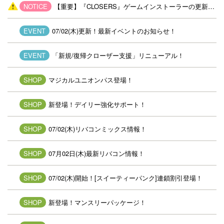
NOTICE
【重要】『CLOSERS』ゲームインストーラーの更新について
EVENT
07/02(木)更新！最新イベントのお知らせ！
EVENT
「新規/復帰クローザー支援」リニューアル！
SHOP
マジカルユニオンパス登場！
SHOP
新登場！デイリー強化サポート！
SHOP
07/02(木)リバコンミックス情報！
SHOP
07月02日(木)最新リバコン情報！
SHOP
07/02(木)開始！[スイーティーパンク]連鎖割引登場！
SHOP
新登場！マンスリーパッケージ！