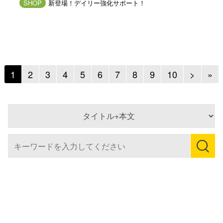
SHOP
新登場！デイリー強化サポート！
Next
Ne
1
2
3
4
5
6
7
8
9
10
>
»