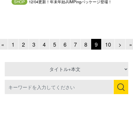
SHOP
12/04更新！年末年始JUMPingパッケージ登場！
Previous
Next
«
1
2
3
4
5
6
7
8
9
10
>
»