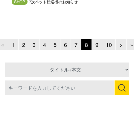
SHOP
7次ペット転送機のお知らせ
Previous
Next
«
1
2
3
4
5
6
7
8
9
10
>
»