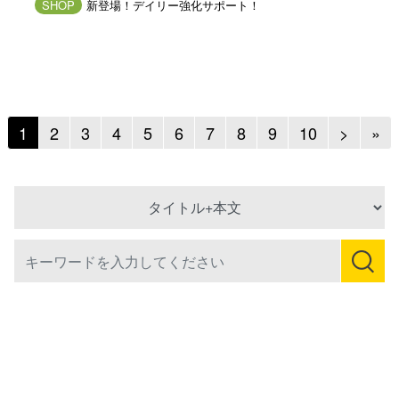
SHOP
新登場！デイリー強化サポート！
Next
Ne
1
2
3
4
5
6
7
8
9
10
>
»