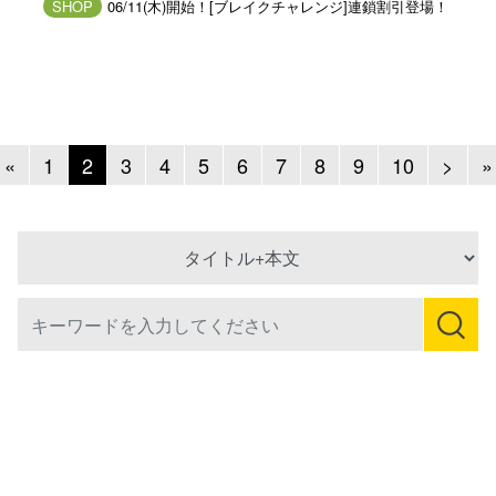
SHOP
06/11(木)開始！[ブレイクチャレンジ]連鎖割引登場！
Previous
Next
«
1
2
3
4
5
6
7
8
9
10
>
»