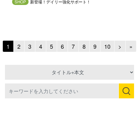
SHOP
新登場！デイリー強化サポート！
Next
Ne
1
2
3
4
5
6
7
8
9
10
>
»