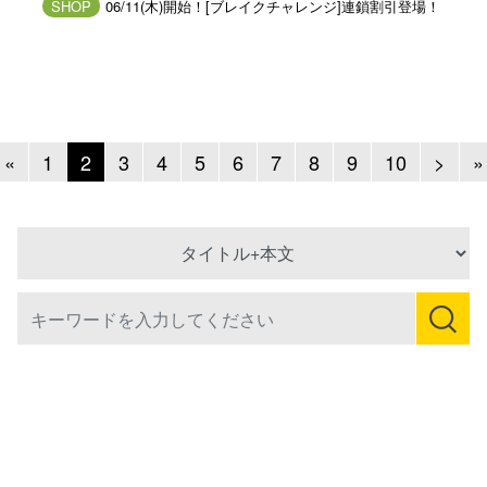
SHOP
06/11(木)開始！[ブレイクチャレンジ]連鎖割引登場！
Previous
Next
«
1
2
3
4
5
6
7
8
9
10
>
»