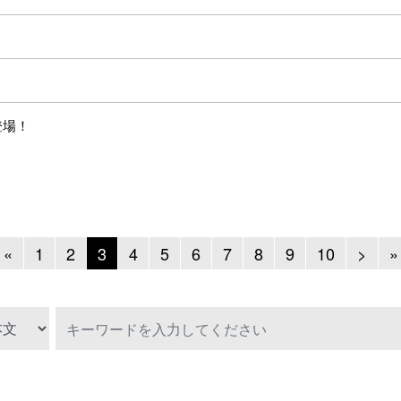
登場！
Previous
Next
«
1
2
3
4
5
6
7
8
9
10
>
»