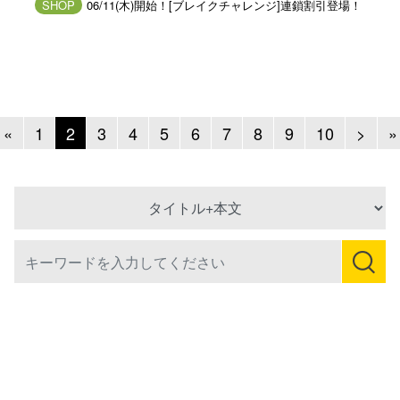
SHOP
06/11(木)開始！[ブレイクチャレンジ]連鎖割引登場！
Previous
Next
«
1
2
3
4
5
6
7
8
9
10
>
»