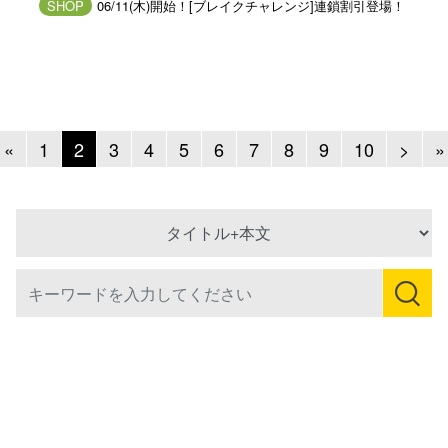
SHOP
06/11(木)開始！[ブレイクチャレンジ]連鎖割引登場！
Previous
Next
«
1
2
3
4
5
6
7
8
9
10
>
»