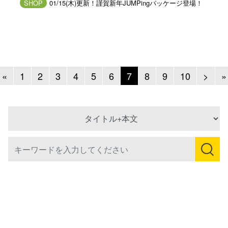
SHOP
01/15(木)更新！謹賀新年JUMPingパッケージ登場！
Previous
Next
«
1
2
3
4
5
6
7
8
9
10
>
»