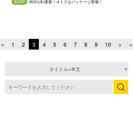
SHOP
05/21(木)更新！オトクなパッケージ登場！
Previous
Next
«
1
2
3
4
5
6
7
8
9
10
>
»