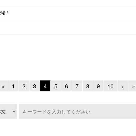
登場！
Previous
Next
«
1
2
3
4
5
6
7
8
9
10
>
»