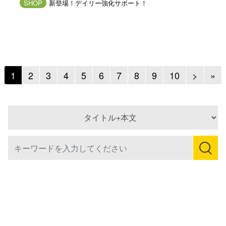
SHOP
新登場！デイリー強化サポート！
Next
Ne
1
2
3
4
5
6
7
8
9
10
>
»