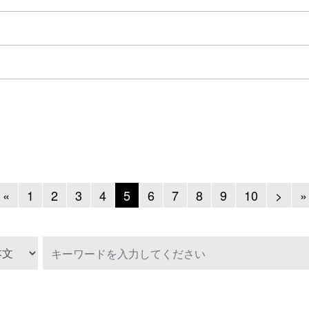
Previous
Next
«
1
2
3
4
5
6
7
8
9
10
>
»