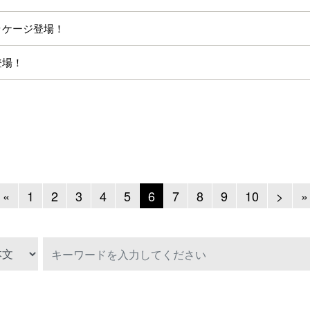
パッケージ登場！
登場！
Previous
Next
«
1
2
3
4
5
6
7
8
9
10
>
»