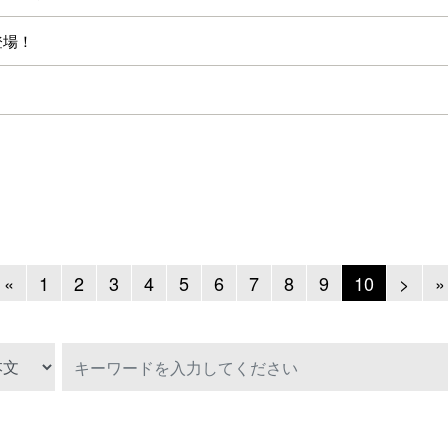
登場！
Previous
Next
«
1
2
3
4
5
6
7
8
9
10
>
»