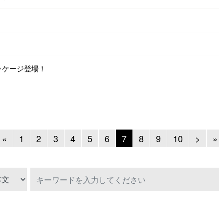
gパッケージ登場！
Previous
Next
«
1
2
3
4
5
6
7
8
9
10
>
»