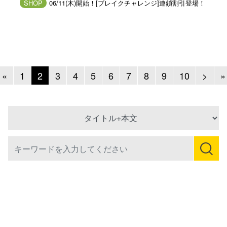
SHOP
06/11(木)開始！[ブレイクチャレンジ]連鎖割引登場！
Previous
Next
«
1
2
3
4
5
6
7
8
9
10
>
»