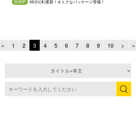
SHOP
05/21(木)更新！オトクなパッケージ登場！
Previous
Next
«
1
2
3
4
5
6
7
8
9
10
>
»