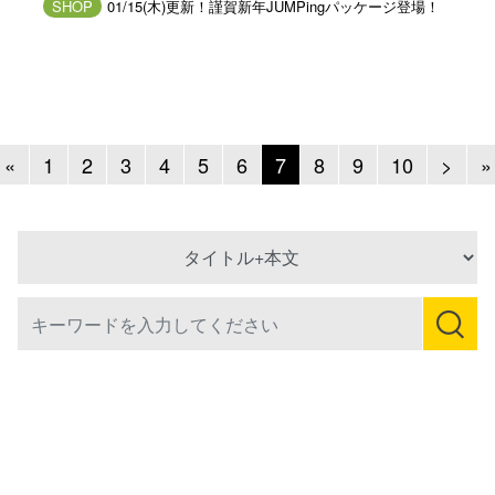
SHOP
01/15(木)更新！謹賀新年JUMPingパッケージ登場！
Previous
Next
«
1
2
3
4
5
6
7
8
9
10
>
»