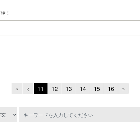
登場！
Previous
Previous
Next
«
<
11
12
13
14
15
16
»