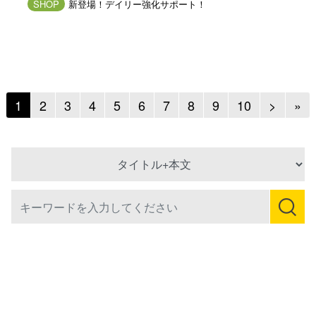
SHOP
新登場！デイリー強化サポート！
Next
Ne
1
2
3
4
5
6
7
8
9
10
>
»