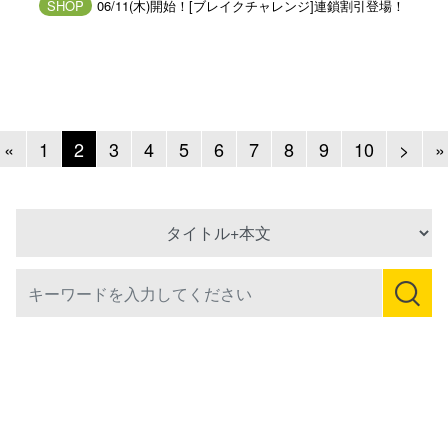
SHOP
06/11(木)開始！[ブレイクチャレンジ]連鎖割引登場！
Previous
Next
«
1
2
3
4
5
6
7
8
9
10
>
»