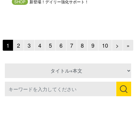
SHOP
新登場！デイリー強化サポート！
Next
Ne
1
2
3
4
5
6
7
8
9
10
>
»