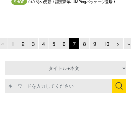
SHOP
01/15(木)更新！謹賀新年JUMPingパッケージ登場！
Previous
Next
«
1
2
3
4
5
6
7
8
9
10
>
»