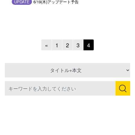
UPDATE
6/19(木)アップデート予告
Previous
«
1
2
3
4