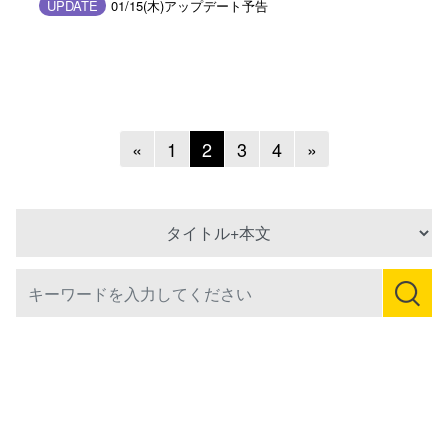
UPDATE
01/15(木)アップデート予告
Previous
Next
«
1
2
3
4
»