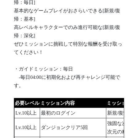
帰：毎日]
基本的なゲームプレイがおさらいできる[新規/復
帰：基本]
高レベルキャラクターでのみ進行可能な[新規/復
帰：深化]
ぜひミッションに挑戦して特別な報酬を受け取っ
てください！
・ガイドミッション：毎日
-毎日04:00に初期化および再チャレンジ可能で
す。
必要レベル
ミッション内容
ミッションク
Lv.10以上
最初のログイン
新規/復帰デ
強固な次元の
Lv.10以上
ダンジョンクリア5回
次元の精髄×3