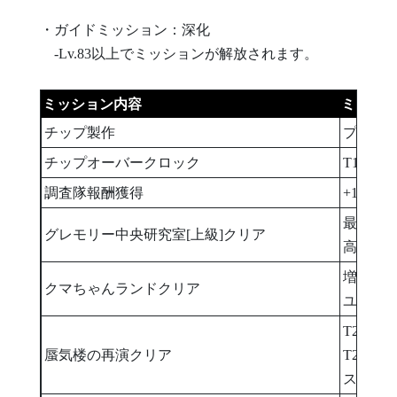
・ガイドミッション：深化
-Lv.83以上でミッションが解放されます。
ミッション内容
ミッシ
チップ製作
プラチナ
チップオーバークロック
T1カラ
調査隊報酬獲得
+14怠
最高級型
グレモリー中央研究室[上級]クリア
高級型進
増幅Typ
クマちゃんランドクリア
ユニオン
T2カラ
蜃気楼の再演クリア
T2プラ
スロット