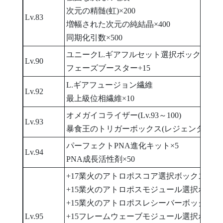
次元の精髄(虹)×200
Lv.83
増幅された次元の純結晶×400
同期化引数×500
ユニークL.ギアフルセット選択ボックス(30日
Lv.90
フェーズブースター+15
L.ギアフュージョン繊維
Lv.92
最上級位相繊維×10
オメガイコライザー(Lv.93～100)
Lv.93
暴食王のトリガーボックス(レジェンダリー)
パーフェクトPNA進化キット×5
Lv.94
PNA成長活性剤×50
+17業火のアトロポスコア選択ボックス
+15業火のアトロポスモジュール選択ボック
+15業火のアトロポスレシーバーボックス
Lv.95
+15フレームウェーブモジュール選択ボック