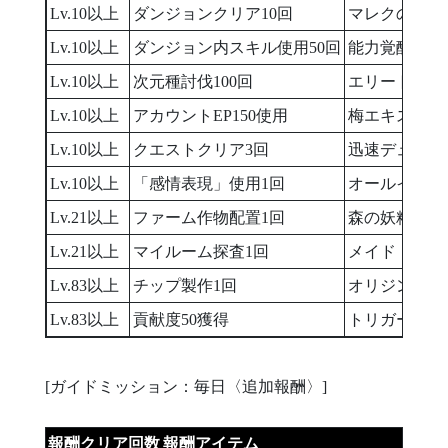
Lv.10以上
ダンジョンクリア10回
マレクの黄金
Lv.10以上
ダンジョン内スキル使用50回
能力覚醒ドリン
Lv.10以上
次元種討伐100回
エリートの秘薬
Lv.10以上
アカウントEP150使用
梅エキス
Lv.10以上
クエストクリア3回
迅速デュアル
Lv.10以上
「感情表現」使用1回
オールインワ
Lv.21以上
ファーム作物配置1回
森の妖精アラ
Lv.21以上
マイルーム探査1回
メイド コノ
Lv.83以上
チップ製作1回
オリジンチッ
Lv.83以上
貢献度50獲得
トリガー専用
[ガイドミッション：毎日〈追加報酬〉]
報酬クリア回数
報酬アイテム