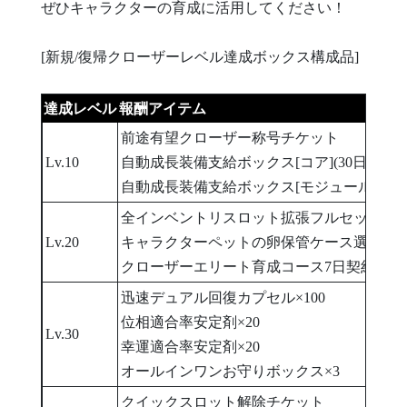
ぜひキャラクターの育成に活用してください！
[新規/復帰クローザーレベル達成ボックス構成品]
達成レベル
報酬アイテム
前途有望クローザー称号チケット
Lv.10
自動成長装備支給ボックス[コア](30日)
自動成長装備支給ボックス[モジュール2種](3
全インベントリスロット拡張フルセット
Lv.20
キャラクターペットの卵保管ケース選択ボ
クローザーエリート育成コース7日契約権
迅速デュアル回復カプセル×100
位相適合率安定剤×20
Lv.30
幸運適合率安定剤×20
オールインワンお守りボックス×3
クイックスロット解除チケット