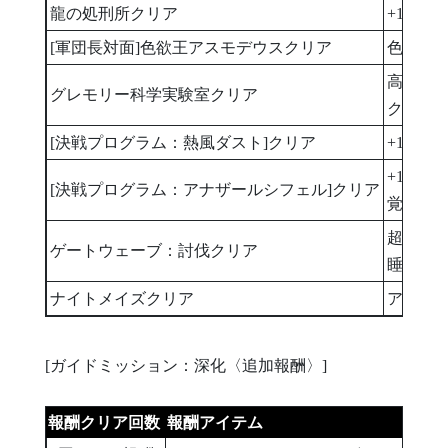
龍の処刑所クリア
+14裏
[軍団長対面]色欲王アスモデウスクリア
色欲ト
高級型
グレモリー科学実験室クリア
クマの
[決戦プログラム：熱風ダスト]クリア
+14極
+14極
[決戦プログラム：アナザールシフェル]クリア
覚醒カ
超越の
ゲートウェーブ：討伐クリア
睡眠誘
ナイトメイズクリア
アルファイ
[ガイドミッション：深化〈追加報酬〉]
報酬クリア回数
報酬アイテム