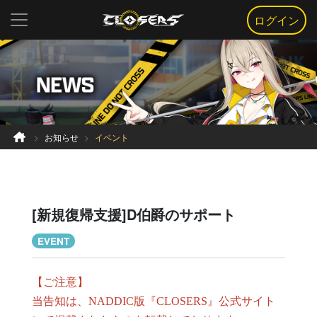
ログイン
お知らせ
イベント
[新規復帰支援]D伯爵のサポート
EVENT
【ご注意】
当告知は、NADDIC版『CLOSERS』公式サイト