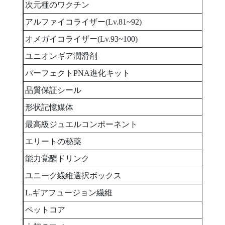
次元種のワクチン
1
アルファイコライザー(Lv.81~92)
1
オメガイコライザー(Lv.93~100)
1
ユニオンギア潤滑剤
1
パーフェクトPNA進化キット
1
品質保証シール
1
形状記憶媒体
1
最高級ジュエルコンポーネント
1
エリートの秘薬
1
能力覚醒ドリンク
1
ユニーク繊維選択ボックス
1
L.ギアフュージョン繊維
1
ペットコア
3