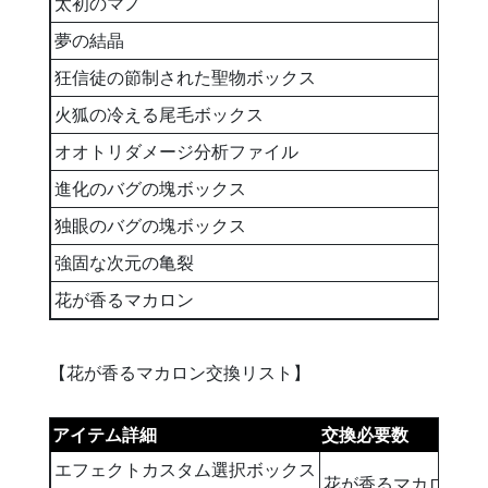
太初のマノ
2
夢の結晶
1
狂信徒の節制された聖物ボックス
1
火狐の冷える尾毛ボックス
1
オオトリダメージ分析ファイル
1
進化のバグの塊ボックス
1
独眼のバグの塊ボックス
1
強固な次元の亀裂
5
花が香るマカロン
1
【花が香るマカロン交換リスト】
アイテム詳細
交換必要数
エフェクトカスタム選択ボックス
花が香るマカロン×3