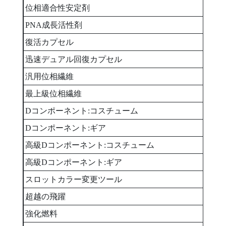
位相適合性安定剤
1
PNA成長活性剤
1
復活カプセル
1
迅速デュアル回復カプセル
3
汎用位相繊維
3
最上級位相繊維
1
Dコンポーネント:コスチューム
1
Dコンポーネント:ギア
1
高級Dコンポーネント:コスチューム
1
高級Dコンポーネント:ギア
1
スロットカラー変更ツール
1
超越の飛躍
1
強化燃料
1