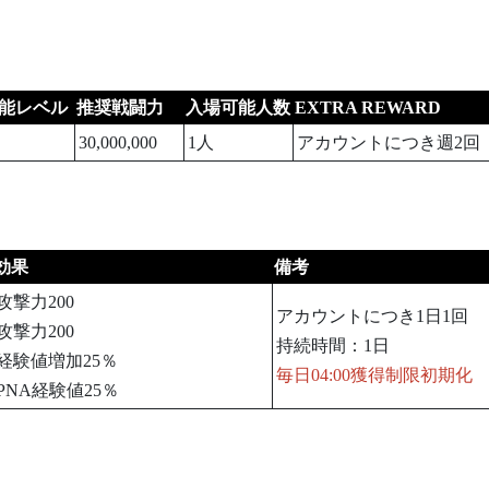
能レベル
推奨戦闘力
入場可能人数
EXTRA REWARD
30,000,000
1人
アカウントにつき週2回
効果
備考
攻撃力200
アカウントにつき1日1回
攻撃力200
持続時間：1日
経験値増加25％
毎日04:00獲得制限初期化
PNA経験値25％