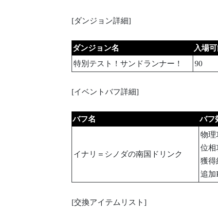
[ダンジョン詳細]
ダンジョン名
入場可
特別テスト！サンドランナー！
90
[イベントバフ詳細]
バフ名
バフ
物理
位相
イナリ＝シノダの南国ドリンク
獲得
追加
[交換アイテムリスト]