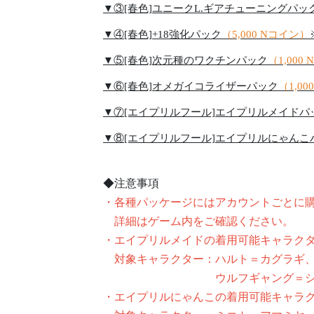
▼③[春色]ユニークL.ギアチューニングパッ
▼④[春色]+18強化パック
（5,000 Nコイン）
▼⑤[春色]次元種のワクチンパック
（1,000
▼⑥[春色]オメガイコライザーパック
（1,0
▼⑦[エイプリルフール]エイプリルメイドパ
▼⑧[エイプリルフール]エイプリルにゃんこパック
◆注意事項
・各種パッケージにはアカウントごとに
詳細はゲーム内をご確認ください。
・エイプリルメイドの着用可能キャラク
対象キャラクター：ハルト＝カグラギ、
ウルフギャング＝シュナイ
・エイプリルにゃんこの着用可能キャラ