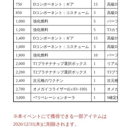
750
Dコンポーネント：ギア
15
高級Dコンポ
850
Dコンポーネント：コスチューム
3
高級Dコンポ
1,000
強化燃料
5
パーフェクト
1,200
強化燃料
5
T3カラーチ
1,400
Dコンポーネント：ギア
15
高級Dコンポ
1,600
Dコンポーネント：コスチューム
3
高級Dコンポ
1,800
強化燃料
10
パーフェクト
2,000
T1プラチナチップ選択ボックス
1
リアルカラー
2,200
T2プラチナチップ選択ボックス
1
T3プラチナ
2,400
次元種のワクチン
1
次元種のワク
2,700
オメガイコライザー(Lv.93~100)
1
オメガイコライザ
3,000
+7リベレーションオーラ
1
S確定Dコン
※本イベントにて獲得できる一部アイテムは
2026/12/31(木)に削除されます。