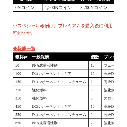
0Nコイン
1,200Nコイン
3,200Nコイン
※スペシャル報酬は、プレミアムを購入後に利用
可能です。
◆報酬一覧
獲得pt
一般報酬
個数
プレミアム
50
PNA成長活性剤
10
フェーズブース
100
Dコンポーネント：ギア
10
高級Dコンポ
150
Dコンポーネント：コスチューム
2
高級Dコンポ
250
強化燃料
5
強化燃料
350
強化燃料
5
スロットカラ
450
Dコンポーネント：ギア
10
高級Dコンポ
550
Dコンポーネント：コスチューム
2
高級Dコンポ
650
PNA成長活性剤
20
強化燃料