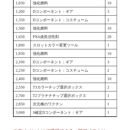
1,050
強化燃料
10
次元
1,200
Dコンポーネント：ギア
3
スパー
1,350
Dコンポーネント：コスチューム
2
高級
1,500
強化燃料
10
超越
1,650
PNA成長活性剤
20
強化
1,800
スロットカラー変更ツール
1
パー
1,950
強化燃料
10
スロ
2,100
Dコンポーネント：ギア
3
強化
2,250
Dコンポーネント：コスチューム
2
超越
2,400
強化燃料
10
強化
2,550
T3カラーチップ選択ボックス
2
スロ
2,700
T2プラチナチップ選択ボックス
1
スキ
2,850
次元種のワクチン
1
3★ボ
3,000
S確定Dコンポーネント：ギア
1
アカ