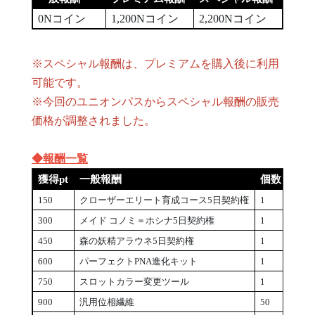
0Nコイン
1,200Nコイン
2,200Nコイン
※スペシャル報酬は、プレミアムを購入後に利用
可能です。
※今回のユニオンパスからスペシャル報酬の販売
価格が調整されました。
◆報酬一覧
獲得pt
一般報酬
個数
プレ
150
クローザーエリート育成コース5日契約権
1
メモ
300
メイド コノミ＝ホシナ5日契約権
1
次元
450
森の妖精アラウネ5日契約権
1
高級
600
パーフェクトPNA進化キット
1
強化
750
スロットカラー変更ツール
1
高級
900
汎用位相繊維
50
強化