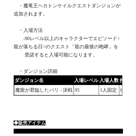
・魔竜王ヘカトンケイルクエストダンジョンが
追加されます。
・入場方法
-90レベル以上のキャラクターでエピソード<
龍が落ちる日>のクエスト「龍の最後の咆哮」を
受諾すると入場可能になります。
・ダンジョン詳細
ダンジョン名
入場レベル
入場人数
推奨総
魔龍が君臨したパリ - 決戦
95
1人固定
60,000,
◆販売アイテム