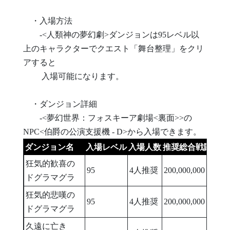
・入場方法
-<人類神の夢幻劇>ダンジョンは95レベル以
上のキャラクターでクエスト「舞台整理」をクリ
アすると
入場可能になります。
・ダンジョン詳細
-<夢幻世界：フォスキーア劇場<裏面>>の
NPC<伯爵の公演支援機 - D>から入場できます。
ダンジョン名
入場レベル
入場人数
推奨総合戦闘力
消
狂気的歓喜の
95
4人推奨
200,000,000
-
ドグラマグラ
狂気的悲嘆の
95
4人推奨
200,000,000
-
ドグラマグラ
久遠に亡き