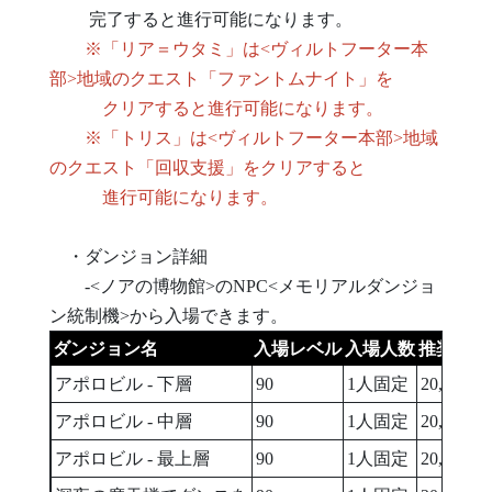
完了すると進行可能になります。
※「リア＝ウタミ」は<ヴィルトフーター本
部>地域のクエスト「ファントムナイト」を
クリアすると進行可能になります。
※「トリス」は<ヴィルトフーター本部>地域
のクエスト「回収支援」をクリアすると
進行可能になります。
・ダンジョン詳細
-<ノアの博物館>のNPC<メモリアルダンジョ
ン統制機>から入場できます。
ダンジョン名
入場レベル
入場人数
推奨総合
アポロビル - 下層
90
1人固定
20,000,00
アポロビル - 中層
90
1人固定
20,000,00
アポロビル - 最上層
90
1人固定
20,000,00