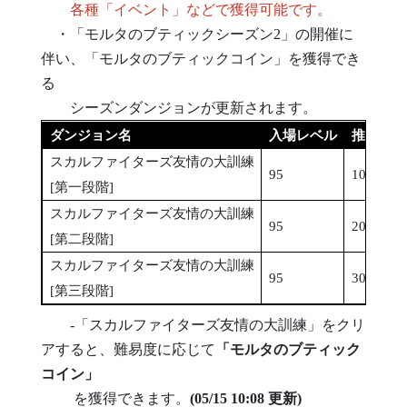
各種「イベント」などで獲得可能です。
・「モルタのブティックシーズン2」の開催に
伴い、「モルタのブティックコイン」を獲得でき
る
シーズンダンジョンが更新されます。
ダンジョン名
入場レベル
推奨総合
スカルファイターズ友情の大訓練
95
100,000,
[第一段階]
スカルファイターズ友情の大訓練
95
200,000,
[第二段階]
スカルファイターズ友情の大訓練
95
300,000,
[第三段階]
-「スカルファイターズ友情の大訓練」をクリ
アすると、難易度に応じて
「モルタのブティック
コイン」
を獲得できます。
(05/15 10:08 更新)